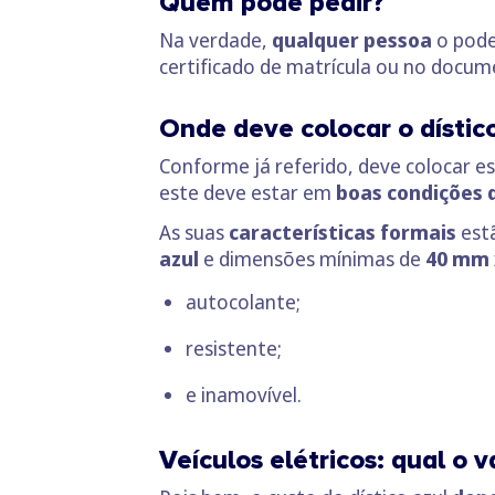
Quem pode pedir?
Na verdade,
qualquer pessoa
o pode
certificado de matrícula ou no docu
Onde deve colocar o dístic
Conforme já referido, deve colocar es
este deve estar em
boas condições 
As suas
características formais
estã
azul
e dimensões mínimas de
40 mm 
autocolante;
resistente;
e inamovível.
Veículos elétricos: qual o v