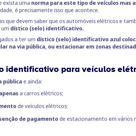
ue exista uma
norma para este tipo de veículos mas 
rdade, é precisamente isso que acontece.
oas que devem saber que os automóveis elétricos e tam
r um
dístico (selo) identificativo.
rigados a ter um
dístico (selo) identificativo azul colo
lar na via pública, ou estacionar em zonas destinada
o identificativo para veículos elét
a pública
e ainda:
 apenas
a carros elétricos;
amento
de veículos elétricos;
 isenção de pagamento
de estacionamento em vários m