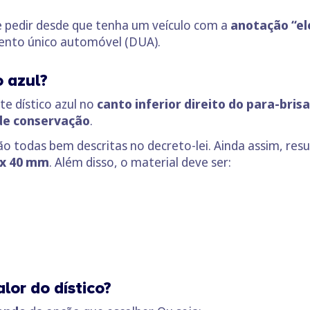
 pedir desde que tenha um veículo com a
anotação “elé
mento único automóvel (DUA).
o azul?
te dístico azul no
canto inferior direito do para-bri
de conservação
.
o todas bem descritas no decreto-lei. Ainda assim, re
x 40 mm
. Além disso, o material deve ser:
alor do dístico?