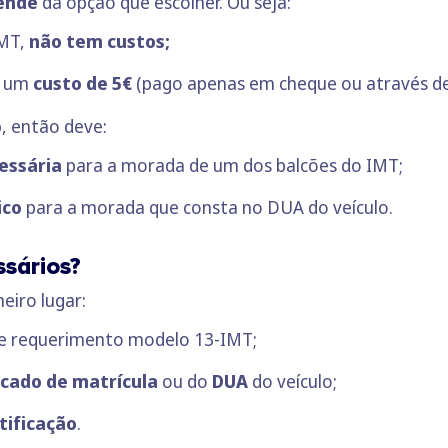
ende
da opção que escolher. Ou seja:
IMT,
não tem custos;
em um
custo de 5€
(pago apenas em cheque ou através de
o
, então deve:
essária
para a morada de um dos balcões do IMT;
ico
para a morada que consta no DUA do veículo.
sários?
eiro lugar:
 de requerimento
modelo 13-IMT
;
icado de matrícula
ou do
DUA
do veículo;
tificação
.