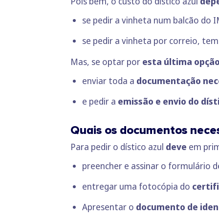
Pois bem, o custo do dístico azul
dep
se pedir a vinheta num balcão do 
se pedir a vinheta por correio, t
Mas, se optar por
esta última opçã
enviar toda a
documentação nec
e pedir a
emissão e envio do díst
Quais os documentos neces
Para pedir o dístico azul
deve
em prim
preencher e assinar o formulário
entregar uma fotocópia do
certif
Apresentar o
documento de iden