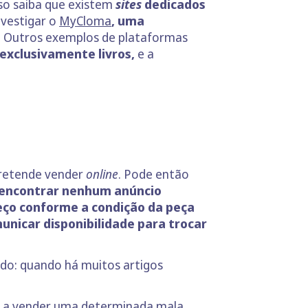
aso saiba que existem
sites
dedicados
nvestigar o
MyCloma
, uma
.
Outros exemplos de plataformas
exclusivamente livros,
e a
retende vender
online
. Pode então
 encontrar nenhum anúncio
eço conforme a condição da peça
nicar disponibilidade para trocar
do: quando há muitos artigos
s a vender uma determinada mala,