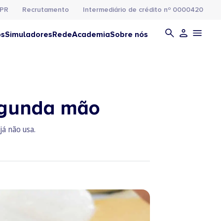
PR
Recrutamento
Intermediário de crédito nº 0000420
os
Simuladores
Rede
Academia
Sobre nós
egunda mão
á não usa.