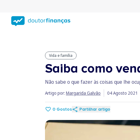
Saltar
para
conteúdo
principal
Vida e família
Saiba como ven
Não sabe o que fazer às coisas que lhe oc
Artigo por:
Margarida Galvão
04 Agosto 2021
0
Gostos
Partilhar artigo