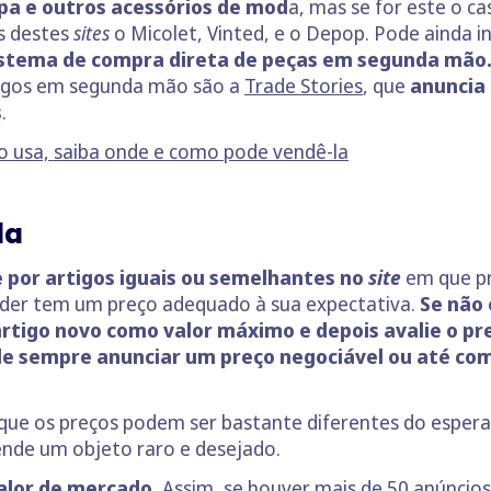
pa e outros acessórios de mod
a, mas se for este o c
s destes
sites
o Micolet, Vinted, e o Depop. Pode ainda i
stema de compra direta de peças em segunda mão
tigos em segunda mão são a
Trade Stories
, que
anuncia
s
.
o usa, saiba onde e como pode vendê-la
da
 por artigos iguais ou semelhantes no
site
em que p
ender tem um preço adequado à sua expectativa.
Se não
rtigo novo como valor máximo e depois avalie o pr
e sempre anunciar um preço negociável ou até comu
que os preços podem ser bastante diferentes do espera
nde um objeto raro e desejado.
valor de mercado.
Assim, se houver mais de 50 anúncio