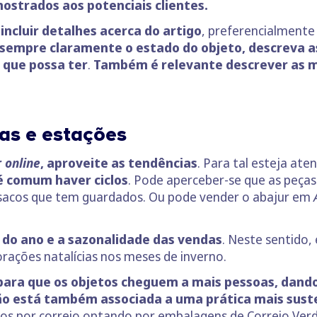
ostrados aos potenciais clientes.
incluir detalhes acerca do artigo
, preferencialmente 
 sempre claramente o estado do objeto, descreva a
 que possa ter
.
Também é relevante descrever as 
as e estações
r
online
, aproveite as tendências
. Para tal esteja ate
 é comum haver ciclos
. Pode aperceber-se que as peça
casacos que tem guardados. Ou pode vender o abajur em
 do ano e a sazonalidade das vendas
. Neste sentido,
rações natalícias nos meses de inverno.
 para que os objetos cheguem a mais pessoas, dando
o está também associada a uma prática mais sust
os por correio optando por embalagens de Correio Verd