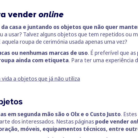
ara vender
online
da casa e juntando os objetos que não quer manter
 a usar? Talvez alguns objetos que tem repetidos ou 
E aquela roupa de cerimónia usada apenas uma vez?
oucas ou nenhumas marcas de uso
. É preferível que 
 roupa ainda com etiqueta
. Para ter uma experiência 
ida a objetos que já não utiliza
bjetos
as em segunda mão são o Olx e o Custo Justo
. Este
parte dos interessados. Nestas páginas
pode vender
onl
coração, móveis, equipamentos técnicos, entre outr