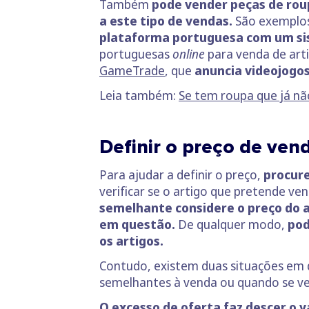
Também
pode vender peças de rou
a este tipo de vendas.
São exemplo
plataforma portuguesa com um si
portuguesas
online
para venda de ar
GameTrade
, que
anuncia videojogo
Leia também:
Se tem roupa que já nã
Definir o preço de ven
Para ajudar a definir o preço,
procure
verificar se o artigo que pretende v
semelhante considere o preço do a
em questão.
De qualquer modo,
pod
os artigos.
Contudo, existem duas situações em 
semelhantes à venda ou quando se ve
O excesso de oferta faz descer o 