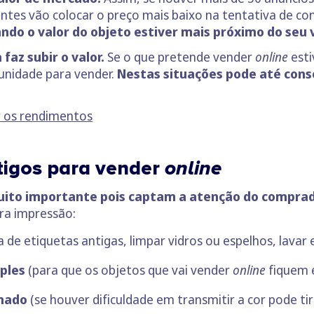
tes vão colocar o preço mais baixo na tentativa de con
do o valor do objeto estiver mais próximo do seu v
faz subir o valor.
Se o que pretende vender
online
esti
tunidade para vender.
Nestas situações pode até cons
r os rendimentos
tigos para vender
online
muito importante pois captam a atenção do compra
ira impressão:
la de etiquetas antigas, limpar vidros ou espelhos, lavar 
ples
(para que os objetos que vai vender
online
fiquem 
inado
(se houver dificuldade em transmitir a cor pode tir