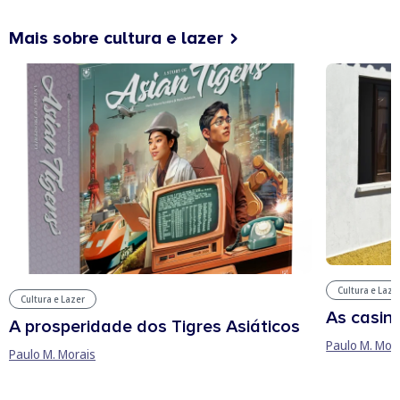
Mais sobre cultura e lazer
Cultura e Laze
Cultura e Lazer
As casin
A prosperidade dos Tigres Asiáticos
Paulo M. Mor
Paulo M. Morais