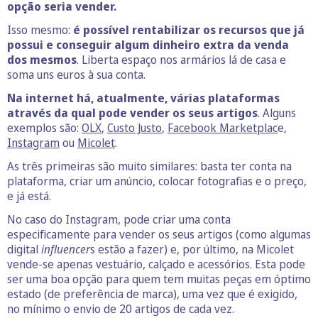
opção seria vender.
Isso mesmo:
é possível rentabilizar os recursos que já
possui e conseguir algum dinheiro extra da venda
dos mesmos
. Liberta espaço nos armários lá de casa e
soma uns euros à sua conta.
Na internet há, atualmente, várias plataformas
através da qual pode vender os seus artigos
. Alguns
exemplos são:
OLX
,
Custo Justo
,
Facebook Marketplac
e,
Instagram
ou
Micolet
.
As três primeiras são muito similares: basta ter conta na
plataforma, criar um anúncio, colocar fotografias e o preço,
e já está.
No caso do Instagram, pode criar uma conta
especificamente para vender os seus artigos (como algumas
digital
influencer
s estão a fazer) e, por último, na Micolet
vende-se apenas vestuário, calçado e acessórios. Esta pode
ser uma boa opção para quem tem muitas peças em óptimo
estado (de preferência de marca), uma vez que é exigido,
no mínimo o envio de 20 artigos de cada vez.