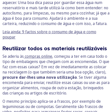
aquecer. Uma boa dica passa por guardar essa água num
reservatório e mais tarde utilizá-la como bem entender: no
autoclismo, para limpezas, ou mesmo para cozinhar, já que a
água é boa para consumo. Ajudará o ambiente e a sua
carteira, reduzindo o consumo de água e com isso, a fatura.
Leia ainda: 9 factos sobre o consumo de água e como
poupar
Reutilizar todos os materiais reutilizáveis
Se aderiu às
compras online
, começou a ter em casa todo o
tipo de embalagens que chegam com as encomendas. O que
faz com essas caixas? Em vez de imediatamente as colocar
na reciclagem (o que também seria uma boa opção, claro),
procure dar-lhes uma nova utilização
. Se tiver alguma
encomenda para enviar, reutilize essas caixas ou use-as para
organizar alimentos, roupa de outra estação, brinquedos
das crianças ou artigos de escritório.
O mesmo princípio aplica-se a frascos, por exemplo de
leguminosas ou de compotas. Geralmente são frascos de
vidro, perfeitos para armazenar frutos secos, cereais,