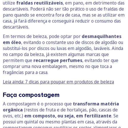
utilize
fraldas reutilizáveis
, em pano, em detrimento das
descartáveis. Poderá não ser tão prático o uso de fraldas de
pano quando se encontra fora de casa, mas se as utilizar em
casa, já fará diferença e conseguirá reduzir o consumo das
descartáveis.
Em termos de beleza, pode optar por
desmaquilhantes
em óleo
, evitando o constante uso de discos de algodão ou
substitui-los por discos ou luvas em algodão, laváveis. Ainda
no campo da beleza, já existem algumas marcas que
permitem que
recarregue perfumes
, evitando ter que
comprar uma nova embalagem, mesmo no que toca a
fragâncias para a casa.
Leia ainda: 7 dicas para poupar em produtos de beleza
Faça compostagem
A compostagem é o processo que
transforma matéria
orgânica
(restos de fruta e de hortaliças, pão, cascas de
ovos, etc.)
em composto, ou seja, em fertilizante
. Se
possui um quintal ou mesmo plantas em casa, através da
compostagem consegue reutilizar os restos alimentares e