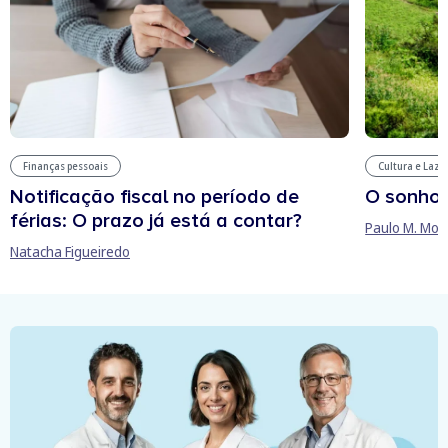
Finanças pessoais
Cultura e Laze
Notificação fiscal no período de
O sonho
férias: O prazo já está a contar?
Paulo M. Mor
Natacha Figueiredo