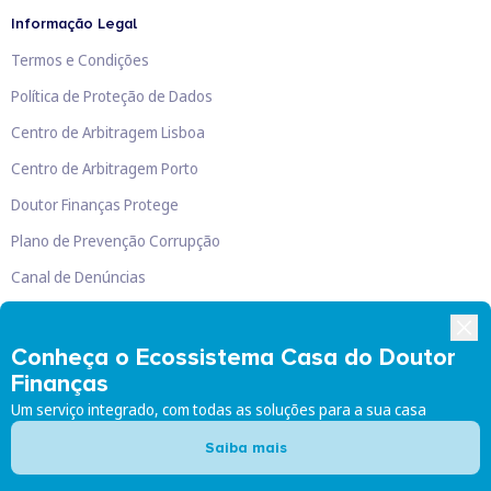
Informação Legal
Termos e Condições
Política de Proteção de Dados
Centro de Arbitragem Lisboa
Centro de Arbitragem Porto
Doutor Finanças Protege
Plano de Prevenção Corrupção
Canal de Denúncias
Livro de Reclamações
Conheça o Ecossistema Casa do Doutor
Finanças
Um serviço integrado, com todas as soluções para a sua casa
Doutor Finanças, Lda
©
2026
Saiba mais