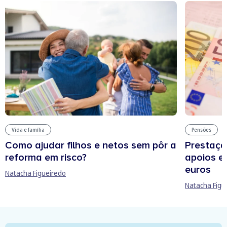
Vida e família
Pensões
Como ajudar filhos e netos sem pôr a
Prestação
reforma em risco?
apoios e 
euros
Natacha Figueiredo
Natacha Figu