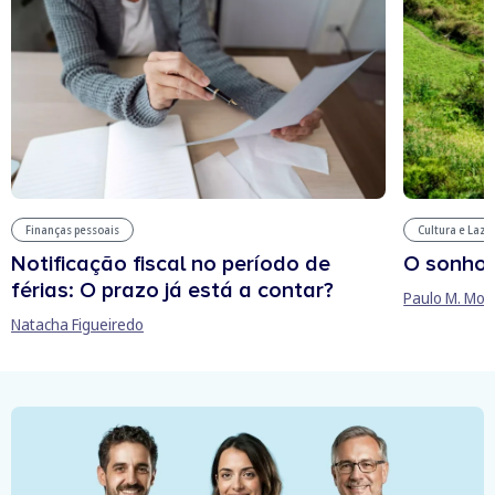
Finanças pessoais
Cultura e Laze
Notificação fiscal no período de
O sonho
férias: O prazo já está a contar?
Paulo M. Mor
Natacha Figueiredo