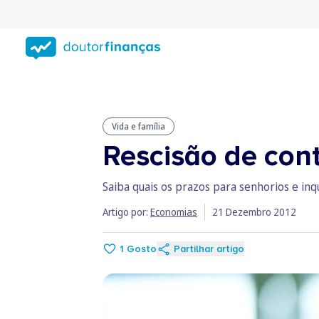
Saltar
para
conteúdo
principal
Vida e família
Rescisão de con
Saiba quais os prazos para senhorios e in
Artigo por:
Economias
21 Dezembro 2012
1
Gosto
Partilhar artigo