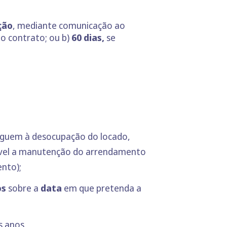
ção
, mediante comunicação ao
do contrato; ou b)
60 dias,
se
iguem à desocupação do locado,
ssível a manutenção do arrendamento
ento);
os
sobre a
data
em que pretenda a
s anos.