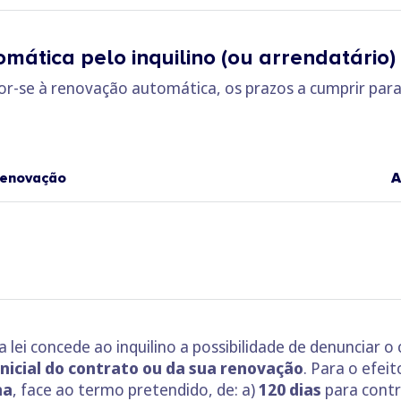
ática pelo inquilino (ou arrendatário)
opor-se à renovação automática, os prazos a cumprir pa
 renovação
A
 lei concede ao inquilino a possibilidade de denunciar
inicial do contrato ou da sua renovação
. Para o efei
ma
, face ao termo pretendido, de: a)
120 dias
para contr