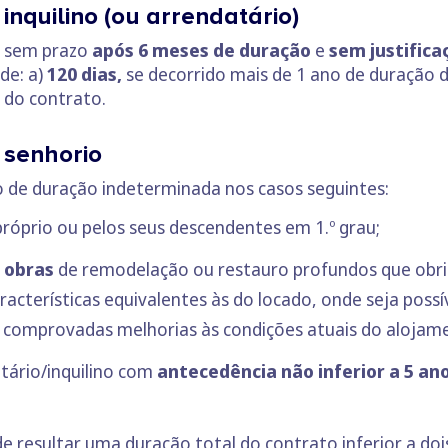
inquilino (ou arrendatário)
o sem prazo
após 6 meses de duração
e
sem justifica
de: a)
120 dias,
se decorrido mais de 1 ano de duração 
 do contrato.
 senhorio
o de duração indeterminada nos casos seguintes:
róprio ou pelos seus descendentes em 1.º grau;
 obras
de remodelação ou restauro profundos que obr
aracterísticas equivalentes às do locado, onde seja po
er comprovadas melhorias às condições atuais do alojam
ário/inquilino com
antecedência não inferior a 5 an
 resultar uma duração total do contrato inferior a doi