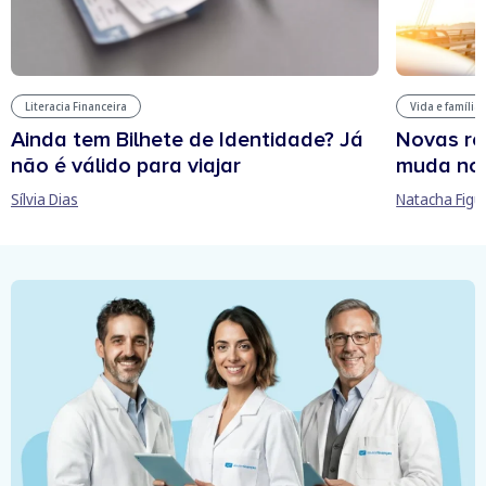
Literacia Financeira
Vida e família
Ainda tem Bilhete de Identidade? Já
Novas re
não é válido para viajar
muda no
Sílvia Dias
Natacha Figu