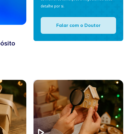
detalhe por si.
Falar com o Doutor
ósito