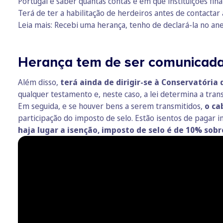
Portugal e saber quantas contas e em que instituições fin
Terá de ter a habilitação de herdeiros antes de contacta
Leia mais:
Recebi uma herança, tenho de declará-la no ane
Herança tem de ser comunicada
Além disso,
terá ainda de dirigir-se à Conservatória
qualquer testamento e, neste caso, a lei determina a tra
Em seguida, e se houver bens a serem transmitidos,
o ca
participação do imposto de selo. Estão isentos de pagar i
haja lugar a isenção, imposto de selo é de 10% sobr