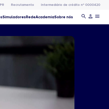
PR
Recrutamento
Intermediário de crédito nº 0000420
os
Simuladores
Rede
Academia
Sobre nós