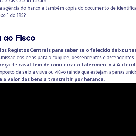
anceiras se encontram.
r a agência do banco e também cópia do documento de identific
xo I do IRS?
 ao Fisco
 dos Registos Centrais para saber se o falecido deixou 
nsmissão dos bens para o cônjuge, descendentes e ascendentes. 
beça de casal tem de comunicar o falecimento à Autorid
mposto de selo a viúva ou viúvo (ainda que estejam apenas unid
e o valor dos bens a transmitir por herança.