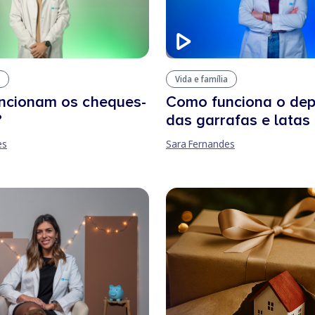
Vida e família
Como funciona o dep
ncionam os cheques-
das garrafas e latas
?
Sara Fernandes
es