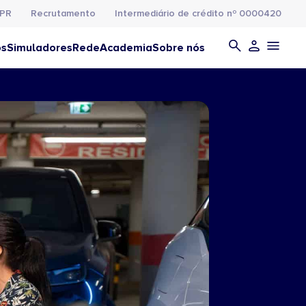
PR
Recrutamento
Intermediário de crédito nº 0000420
os
Simuladores
Rede
Academia
Sobre nós