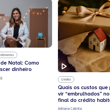
endimentos
 de Natal: Como
escer dinheiro
es
Crédito
Quais os custos que
vir “embrulhados” no
final do crédito habi
Adriana Cabrita