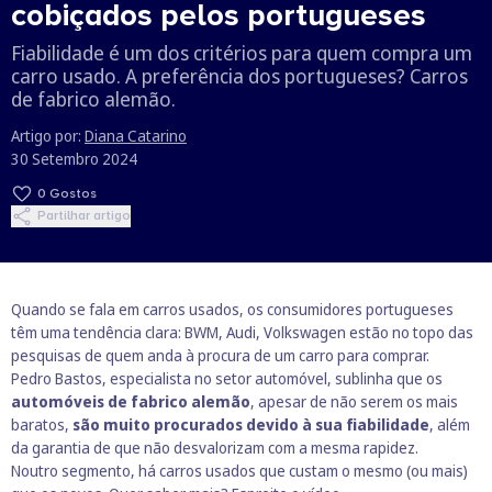
cobiçados pelos portugueses
Fiabilidade é um dos critérios para quem compra um
carro usado. A preferência dos portugueses? Carros
de fabrico alemão.
Artigo por:
Diana Catarino
30 Setembro 2024
0
Gostos
Partilhar artigo
Quando se fala em carros usados, os consumidores portugueses
têm uma tendência clara: BWM, Audi, Volkswagen estão no topo das
pesquisas de quem anda à procura de um carro para comprar.
Pedro Bastos, especialista no setor automóvel, sublinha que os
automóveis de fabrico alemão
, apesar de não serem os mais
baratos,
são muito procurados devido à sua fiabilidade
, além
da garantia de que não desvalorizam com a mesma rapidez.
Noutro segmento, há carros usados que custam o mesmo (ou mais)