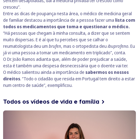
sentem desapoiadas, daí a medicina privada ter crescido como
cresceu”.
Entre as dicas de poupança nesta área, o médico de medicina geral
de familiar destacou a importância de a pessoa fazer uma
lista com
todos os medicamentos que toma e questionar o médico.
“Há pessoas que chegam à minha consulta, a dizer que se sentem
muito dispersas. E é aí que tu percebes que se calhar o
reumatologista deu um
brufen
, mas o ortopedista deu
ibuprofeno.
Eu
já vi uma pessoa a tomar um medicamento em triplicado”, conta.
O Dr. João Ramos adianta que, além de poder prejudicar a saúde,
esta é também uma despesa desnecessária que o doente vai ter.
O médico salientou ainda a importância de
sabermos os nossos
direitos
. “Todo o cidadão que resida em Portugal tem direito a estar
num centro de saúde”, exemplificou.
Todos os vídeos de vida e família