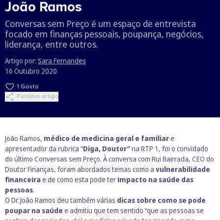
João Ramos
Conversas sem Preço é um espaço de entrevista
focado em finanças pessoais, poupança, negócios,
liderança, entre outros.
Artigo por:
Sara Fernandes
16 Outubro 2020
1
Gosto
Partilhar artigo
João Ramos,
médico de medicina geral e familiar
e
apresentador da rubrica “
Diga, Doutor”
na RTP 1, foi o convidado
do último Conversas sem Preço. À conversa com Rui Bairrada, CEO do
Doutor Finanças, foram abordados temas como a
vulnerabilidade
financeira
e de como esta pode ter
impacto na saúde das
pessoas
.
O Dr. João Ramos deu também várias
dicas sobre como se pode
poupar na saúde
e admitiu que tem sentido “que as pessoas se