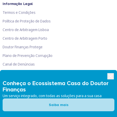
Informação Legal
Termos e Condições
Política de Proteção de Dados
Centro de Arbitragem Lisboa
Centro de Arbitragem Porto
Doutor Finanças Protege
Plano de Prevenção Corrupção
Canal de Denúncias
Livro de Reclamações
Conheça o Ecossistema Casa do Doutor
Finanças
Um serviço integrado, com todas as soluções para a sua casa
Doutor Finanças, Lda
©
2026
Saiba mais