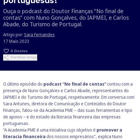
portuguesas?
Ouça o podcast do Doutor Finanças "No final de
contas" com Nuno Gonçalves, do IAPMEI, e Carlos
Abade, do Turismo de Portugal.
Artigo por:
Sara Fernandes
17 Maio 2023
0
Gostos
Partilhar artigo
O último episódio do
podcast “No final de contas”
contou com a
presença de Nuno Gonçalves e Carlos Abade, representantes do
IAPMEI e do Turismo de Portugal, respetivamente. Em conversa com
Sara Antunes, diretora de Comunicação e Conteúdos do Doutor
Finanças, falou-se da
Academia PME
– das suas ferramentas e tipo
de apoios – e do estado da literacia financeira das empresas
portuguesas.
“A Academia PME é uma iniciativa cujo objetivo é
promover a
literacia financeira
dos nossos empresários”, explica Nuno