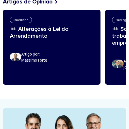
Artigos de Opinião
Imobiliário
Emprego
Alterações à Lei do
Sou
Arrendamento
trabal
empreg
Artigo por:
Massimo Forte
Art
Jo