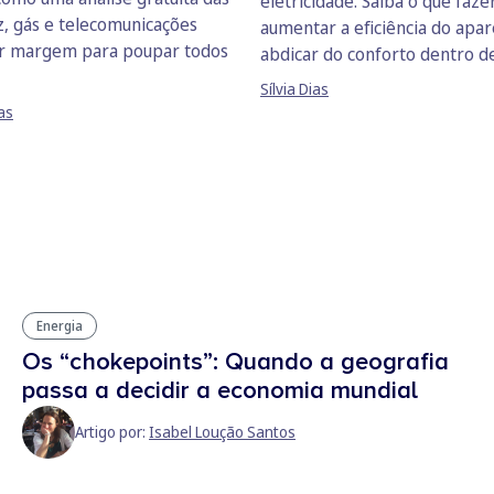
eletricidade. Saiba o que faze
z, gás e telecomunicações
aumentar a eficiência do apa
r margem para poupar todos
abdicar do conforto dentro de
Sílvia Dias
as
Energia
Os “chokepoints”: Quando a geografia
passa a decidir a economia mundial
Artigo por:
Isabel Loução Santos