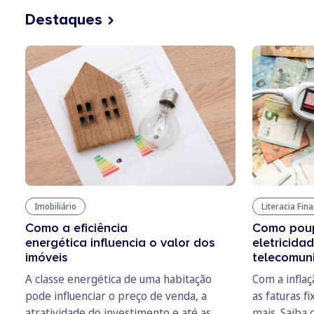
Destaques
Imobiliário
Literacia Fin
Como a eficiência
Como poup
energética influencia o valor dos
eletricida
imóveis
telecomun
A classe energética de uma habitação
Com a infla
pode influenciar o preço de venda, a
as faturas f
atratividade do investimento e até as
mais. Saiba 