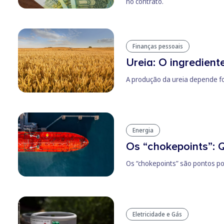
no contrato.
Finanças pessoais
Ureia: O ingredient
A produção da ureia depende for
Energia
Os “chokepoints”: 
Os “chokepoints” são pontos po
Eletricidade e Gás