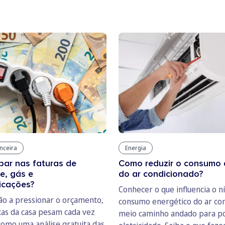
anceira
Energia
ar nas faturas de
Como reduzir o consumo 
de, gás e
do ar condicionado?
icações?
Conhecer o que influencia o n
ção a pressionar o orçamento,
consumo energético do ar co
ixas da casa pesam cada vez
meio caminho andado para p
como uma análise gratuita das