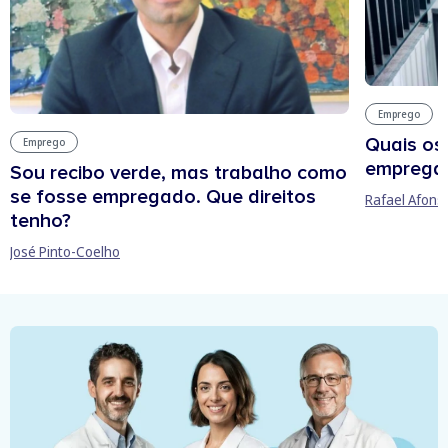
Emprego
Quais os
Emprego
empregab
Sou recibo verde, mas trabalho como
se fosse empregado. Que direitos
Rafael Afons
tenho?
José Pinto-Coelho