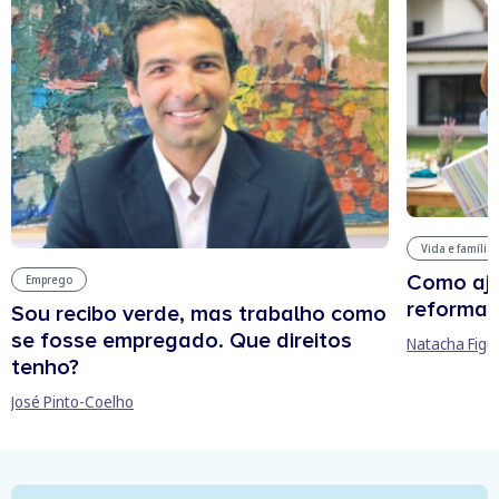
Vida e família
Como aju
Emprego
reforma 
Sou recibo verde, mas trabalho como
se fosse empregado. Que direitos
Natacha Figu
tenho?
José Pinto-Coelho