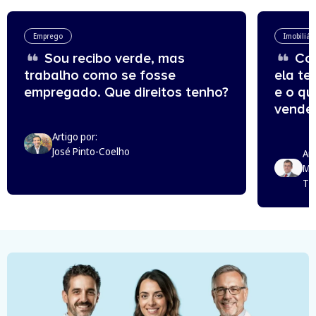
Emprego
Imobiliár
Sou recibo verde, mas
Com
trabalho como se fosse
ela te
empregado. Que direitos tenho?
e o q
vende
Artigo por:
José Pinto-Coelho
Art
Mi
Th