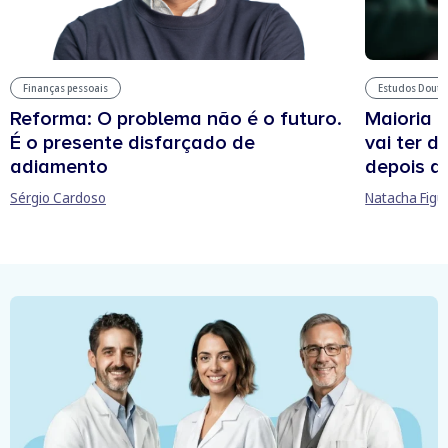
Estudos Douto
Finanças pessoais
Maioria 
Reforma: O problema não é o futuro.
vai ter d
É o presente disfarçado de
depois d
adiamento
Natacha Figu
Sérgio Cardoso