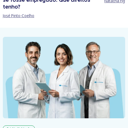
se fosse empregado. Que direitos
Natacha Figu
tenho?
José Pinto-Coelho