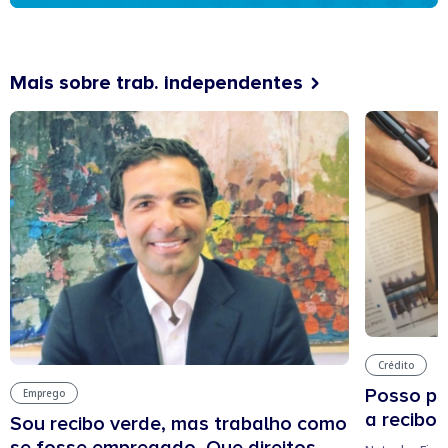
Mais sobre trab. independentes
Crédito
Posso pe
Emprego
a recibos
Sou recibo verde, mas trabalho como