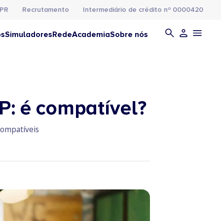
PR
Recrutamento
Intermediário de crédito nº 0000420
os
Simuladores
Rede
Academia
Sobre nós
FP: é compatível?
compatíveis