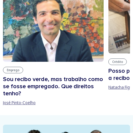
Crédito
Posso pe
Emprego
a recibos
Sou recibo verde, mas trabalho como
se fosse empregado. Que direitos
Natacha Figu
tenho?
José Pinto-Coelho