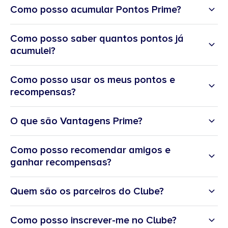
Como posso acumular Pontos Prime?
Descontos diretos
(Vantagens Prime) em marcas como Vila Galé,
Recompensas Prime:
Carglass, Wook.
Pontos Prime
, atribuídos por ações como a adesão ao Clube,
Como posso saber quantos pontos já
participação em campanhas e contratação de serviços.
acumulei?
Conteúdos Exclusivos:
Recompensas Prime
, ao recomendar amigos ou familiares que
formalizem um serviço connosco.
Como posso usar os meus pontos e
Conteúdos exclusivos
com dicas práticas e orientação sobre finanças
pessoais.
recompensas?
O que são Vantagens Prime?
Como posso recomendar amigos e
ganhar recompensas?
Quem são os parceiros do Clube?
Como posso inscrever-me no Clube?