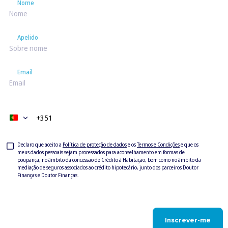
Nome
Nome
Apelido
Apelido
Email
Email
Telefone
+351
Portugal
+351
Privacy
Declaro que aceito a
Política de proteção de dados
e os
Termos e Condições
e que os
meus dados pessoais sejam processados para aconselhamento em formas de
Check
poupança, no âmbito da concessão de Crédito à Habitação, bem como no âmbito da
mediação de seguros associados ao crédito hipotecário, junto dos parceiros Doutor
Finanças e Doutor Finanças.
Inscrever-me