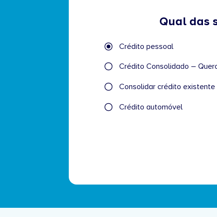
Qual das 
Qual
Crédito pessoal
das
seguintes
Crédito
afirmações
melhor
Consolidar crédito existente 
descreve
o
Crédito automóvel
seu
caso?