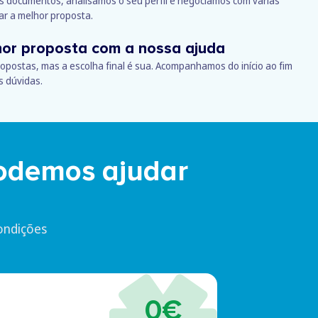
os documentos, analisamos o seu perfil e negociamos com várias
ar a melhor proposta.
hor proposta com a nossa ajuda
opostas, mas a escolha final é sua. Acompanhamos do início ao fim
s dúvidas.
odemos ajudar
ondições
0€