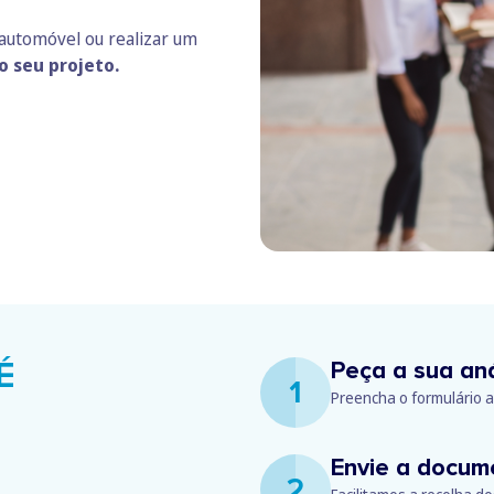
automóvel ou realizar um
o seu projeto.
É
Peça a sua aná
1
Preencha o formulário 
Envie a docum
2