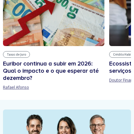
Taxas de Juro
Crédito Habit
Euribor continua a subir em 2026:
Ecossist
Qual o impacto e o que esperar até
serviços 
dezembro?
Doutor Finan
Rafael Afonso