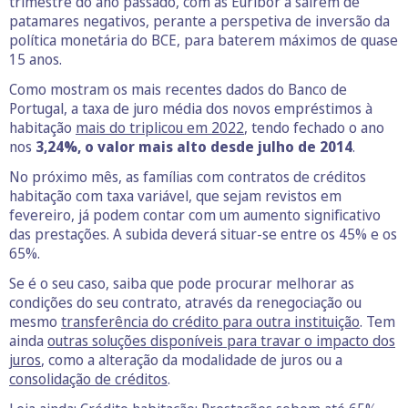
trimestre do ano passado, com as Euribor a saírem de
patamares negativos, perante a perspetiva de inversão da
política monetária do BCE, para baterem máximos de quase
15 anos.
Como mostram os mais recentes dados do Banco de
Portugal, a taxa de juro média dos novos empréstimos à
habitação
mais do triplicou em 2022
, tendo fechado o ano
nos
3,24%, o valor mais alto desde julho de 2014
.
No próximo mês, as famílias com contratos de créditos
habitação com taxa variável, que sejam revistos em
fevereiro, já podem contar com um aumento significativo
das prestações. A subida deverá situar-se entre os 45% e os
65%.
Se é o seu caso, saiba que pode procurar melhorar as
condições do seu contrato, através da renegociação ou
mesmo
transferência do crédito para outra instituição
. Tem
ainda
outras soluções disponíveis para travar o impacto dos
juros
, como a alteração da modalidade de juros ou a
consolidação de créditos
.