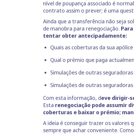
nível de poupança associado é norma
contrato assim o prever; é uma quest
Ainda que a transferência não seja s
de manobra para renegociação.
Para
tentar obter antecipadamente:
Quais as coberturas da sua apólice
Qual o prémio que paga actualme
Simulações de outras seguradoras
Simulações de outras seguradoras 
Com esta informação, d
eve dirigir-
Esta
renegociação pode assumir d
coberturas e baixar o prémio;
mant
A ideia é conseguir trazer os valore
sempre que achar conveniente. Como 