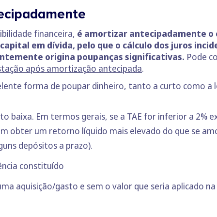
tecipadamente
bilidade financeira,
é amortizar antecipadamente o c
apital em dívida, pelo que o cálculo dos juros inci
ntemente origina poupanças significativas.
Pode co
stação após amortização antecipada
.
lente forma de poupar dinheiro, tanto a curto como a 
to baixa. Em termos gerais, se a TAE for inferior a 2% 
m obter um retorno líquido mais elevado do que se amo
lguns
depósitos a prazo
).
ncia constituído
uma aquisição/gasto e sem o valor que seria aplicado n