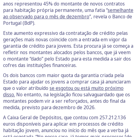
anos representou 45% do montante de novos contratos
para habitação própria permanente, uma fatia “
semelhante
ao observado para o mês de dezembro
”, revela o Banco de
Portugal (BdP).
Este aumento expressivo da contratação de crédito pelas
gerações mais novas coincide com a entrada em vigor da
garantia de crédito para jovens. Esta procura já se começa a
refletir nos montantes alocados pelos bancos, que já veem
o montante “dado” pelo Estado para esta medida a sair dos
cofres das instituições financeiras.
Os dois bancos com maior quota da garantia criada pela
Estado para ajudar os jovens a comprar casa já anunciaram
que o valor atribuído
se esgotou ou está muito próximo
disso.
No entanto, na legislação ficou salvaguardado que os
montantes podem vir a ser reforçados, antes do final da
medida, previsto para dezembro de 2026.
A Caixa Geral de Depósitos, que contou com 257.212.136
euros disponíveis para aplicar em processos de crédito
habitação jovem, anunciou no início do mês que a verba já
está esgotada. “No nosso caso, já temos mais processos [de