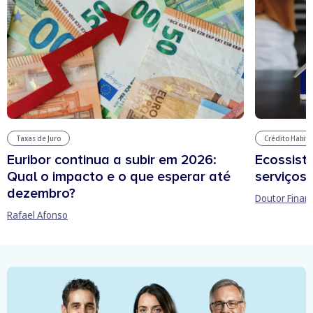
Taxas de Juro
Crédito Habit
Euribor continua a subir em 2026:
Ecossist
Qual o impacto e o que esperar até
serviços 
dezembro?
Doutor Finan
Rafael Afonso