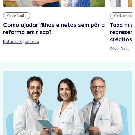
Vida e família
Crédito Habit
Como ajudar filhos e netos sem pôr a
Taxa mis
reforma em risco?
represen
créditos
Natacha Figueiredo
Sílvia Dias