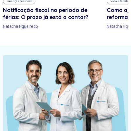
Finanças pessoais
Vida e família
Notificação fiscal no período de
Como aju
férias: O prazo já está a contar?
reforma 
Natacha Figueiredo
Natacha Figu