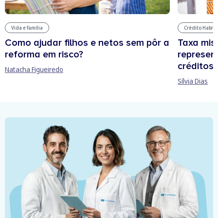
Vida e família
Crédito Habit
Como ajudar filhos e netos sem pôr a
Taxa mis
reforma em risco?
represen
créditos
Natacha Figueiredo
Sílvia Dias