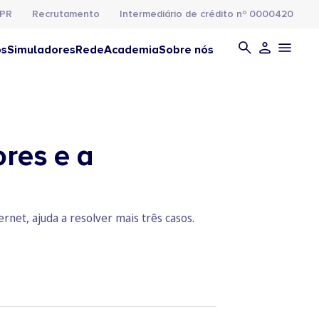
PR
Recrutamento
Intermediário de crédito nº 0000420
os
Simuladores
Rede
Academia
Sobre nós
res e a
rnet, ajuda a resolver mais três casos.