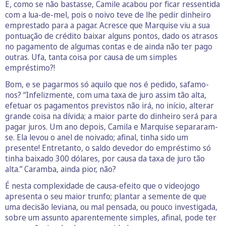
E, como se não bastasse, Camile acabou por ficar ressentida
com a lua-de-mel, pois o noivo teve de lhe pedir dinheiro
emprestado para a pagar. Acresce que Marquise viu a sua
pontuação de crédito baixar alguns pontos, dado os atrasos
no pagamento de algumas contas e de ainda não ter pago
outras. Ufa, tanta coisa por causa de um simples
empréstimo?!
Bom, e se pagarmos só aquilo que nos é pedido, safamo-
nos? “Infelizmente, com uma taxa de juro assim tão alta,
efetuar os pagamentos previstos não irá, no início, alterar
grande coisa na dívida; a maior parte do dinheiro será para
pagar juros. Um ano depois, Camila e Marquise separaram-
se. Ela levou o anel de noivado; afinal, tinha sido um
presente! Entretanto, o saldo devedor do empréstimo só
tinha baixado 300 dólares, por causa da taxa de juro tão
alta.” Caramba, ainda pior, não?
É nesta complexidade de causa-efeito que o videojogo
apresenta o seu maior trunfo; plantar a semente de que
uma decisão leviana, ou mal pensada, ou pouco investigada,
sobre um assunto aparentemente simples, afinal, pode ter