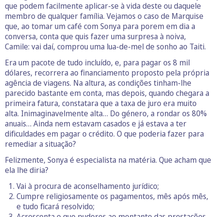
que podem facilmente aplicar-se à vida deste ou daquele
membro de qualquer família. Vejamos o caso de Marquise
que, ao tomar um café com Sonya para porem em dia a
conversa, conta que quis fazer uma surpresa à noiva,
Camile: vai daí, comprou uma lua-de-mel de sonho ao Taiti.
Era um pacote de tudo incluído, e, para pagar os 8 mil
dólares, recorrera ao financiamento proposto pela própria
agência de viagens. Na altura, as condições tinham-lhe
parecido bastante em conta, mas depois, quando chegara a
primeira fatura, constatara que a taxa de juro era muito
alta. Inimaginavelmente alta… Do género, a rondar os 80%
anuais… Ainda nem estavam casados e já estava a ter
dificuldades em pagar o crédito. O que poderia fazer para
remediar a situação?
Felizmente, Sonya é especialista na matéria. Que acham que
ela lhe diria?
Vai à procura de aconselhamento jurídico;
Cumpre religiosamente os pagamentos, mês após mês,
e tudo ficará resolvido;
Acrescenta o que puderes ao montante das prestações,