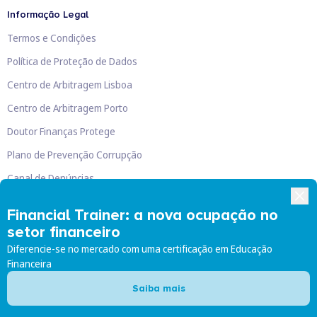
Informação Legal
Termos e Condições
Política de Proteção de Dados
Centro de Arbitragem Lisboa
Centro de Arbitragem Porto
Doutor Finanças Protege
Plano de Prevenção Corrupção
Canal de Denúncias
Livro de Reclamações
Financial Trainer: a nova ocupação no
setor financeiro
Diferencie-se no mercado com uma certificação em Educação
Financeira
Doutor Finanças, Lda
©
2026
Saiba mais