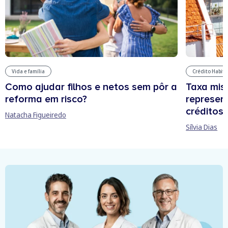
Vida e família
Crédito Habit
Como ajudar filhos e netos sem pôr a
Taxa mis
reforma em risco?
represen
créditos
Natacha Figueiredo
Sílvia Dias