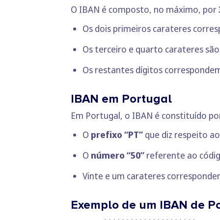
O IBAN é composto, no máximo, por
Os dois primeiros carateres corr
Os terceiro e quarto carateres são
Os restantes dígitos correspondem
IBAN em Portugal
Em Portugal, o IBAN é constituído p
O
prefixo “PT”
que diz respeito ao
O
número “50”
referente ao códig
Vinte e um carateres corresponde
Exemplo de um IBAN de P