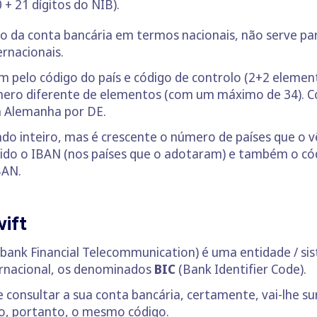
 21 dígitos do NIB).
o da conta bancária em termos nacionais, não serve par
ernacionais.
 pelo código do país e código de controlo (2+2 elemen
ero diferente de elementos (com um máximo de 34). 
na Alemanha por DE.
do inteiro, mas é crescente o número de países que o
rido o IBAN (nos países que o adotaram) e também o có
BAN.
ift
rbank Financial Telecommunication) é uma entidade / si
ternacional, os denominados
BIC
(Bank Identifier Code).
consultar a sua conta bancária, certamente, vai-lhe sur
ão, portanto, o mesmo código.