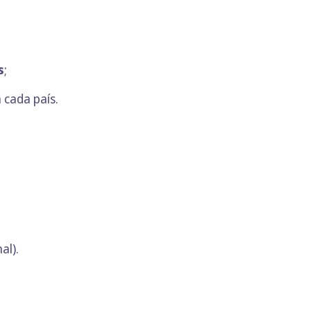
s
;
a cada país.
al).