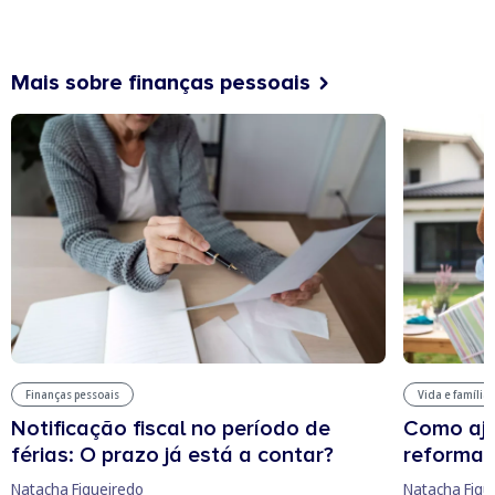
Mais sobre finanças pessoais
Finanças pessoais
Vida e família
Notificação fiscal no período de
Como aju
férias: O prazo já está a contar?
reforma 
Natacha Figueiredo
Natacha Figu