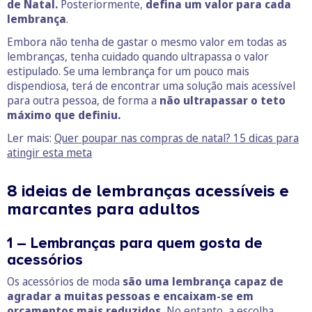
de Natal.
Posteriormente,
defina um valor para cada
lembrança
.
Embora não tenha de gastar o mesmo valor em todas as
lembranças, tenha cuidado quando ultrapassa o valor
estipulado. Se uma lembrança for um pouco mais
dispendiosa, terá de encontrar uma solução mais acessível
para outra pessoa, de forma a
não ultrapassar o teto
máximo que definiu.
Ler mais:
Quer poupar nas compras de natal? 15 dicas para
atingir esta meta
8 ideias de lembranças acessíveis e
marcantes para adultos
1 – Lembranças para quem gosta de
acessórios
Os acessórios de moda
são uma lembrança capaz de
agradar a muitas pessoas e encaixam-se em
orçamentos mais reduzidos.
No entanto, a escolha