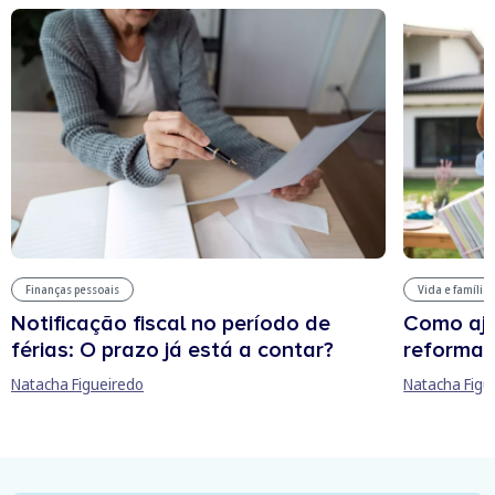
Finanças pessoais
Vida e família
Notificação fiscal no período de
Como aju
férias: O prazo já está a contar?
reforma 
Natacha Figueiredo
Natacha Figu