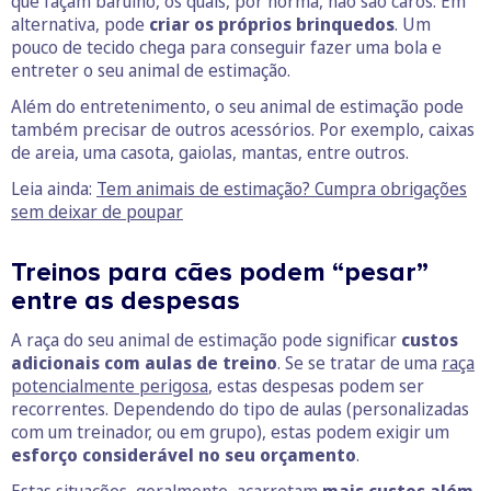
que façam barulho, os quais, por norma, não são caros. Em
alternativa, pode
criar os próprios brinquedos
. Um
pouco de tecido chega para conseguir fazer uma bola e
entreter o seu animal de estimação.
Além do entretenimento, o seu animal de estimação pode
também precisar de outros acessórios. Por exemplo, caixas
de areia, uma casota, gaiolas, mantas, entre outros.
Leia ainda:
Tem animais de estimação? Cumpra obrigações
sem deixar de poupar
Treinos para cães podem “pesar”
entre as despesas
A raça do seu animal de estimação pode significar
custos
adicionais com aulas de treino
. Se se tratar de uma
raça
potencialmente perigosa
, estas despesas podem ser
recorrentes. Dependendo do tipo de aulas (personalizadas
com um treinador, ou em grupo), estas podem exigir um
esforço considerável no seu orçamento
.
Estas situações, geralmente, acarretam
mais custos além