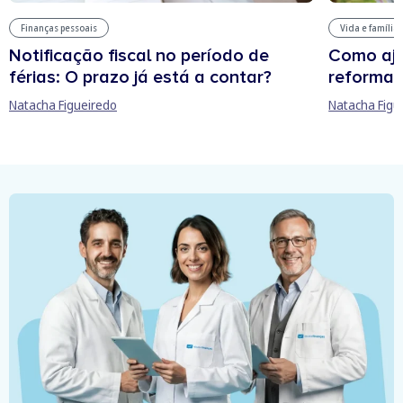
Finanças pessoais
Vida e família
Notificação fiscal no período de
Como aju
férias: O prazo já está a contar?
reforma 
Natacha Figueiredo
Natacha Figu