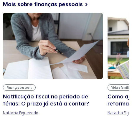
Mais sobre finanças pessoais
Finanças pessoais
Vida e família
Notificação fiscal no período de
Como aju
férias: O prazo já está a contar?
reforma 
Natacha Figueiredo
Natacha Figu