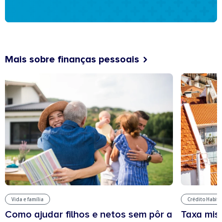
Mais sobre finanças pessoais
Vida e família
Crédito Habit
Como ajudar filhos e netos sem pôr a
Taxa mis