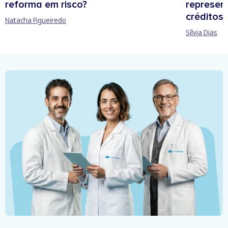
reforma em risco?
represen
créditos
Natacha Figueiredo
Sílvia Dias