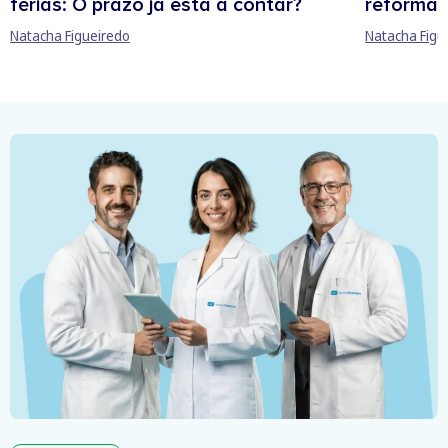
férias: O prazo já está a contar?
reforma 
Natacha Figueiredo
Natacha Figu