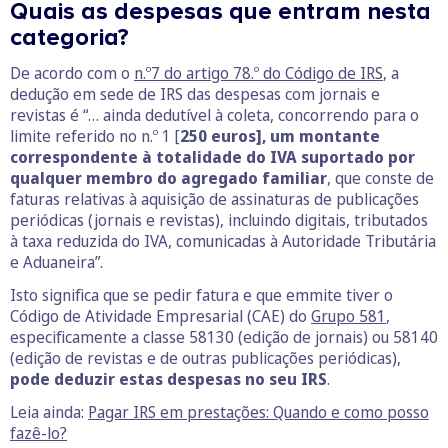
Quais as despesas que entram nesta
categoria?
De acordo com o
n.º7 do artigo 78.º do Código de IRS
, a
dedução em sede de IRS das despesas com jornais e
revistas é “… ainda dedutível à coleta, concorrendo para o
limite referido no n.º 1 [
250 euros], um montante
correspondente à totalidade do IVA suportado por
qualquer membro do agregado familiar
, que conste de
faturas relativas à aquisição de assinaturas de publicações
periódicas (jornais e revistas), incluindo digitais, tributados
à taxa reduzida do IVA, comunicadas à Autoridade Tributária
e Aduaneira”.
Isto significa que se pedir fatura e que emmite tiver o
Código de Atividade Empresarial (CAE) do
Grupo 581
,
especificamente a classe 58130 (edição de jornais) ou 58140
(edição de revistas e de outras publicações periódicas),
pode deduzir estas despesas no seu IRS
.
Leia ainda:
Pagar IRS em prestações: Quando e como posso
fazê-lo?