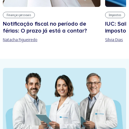
Finanças pessoais
Impostos
Notificação fiscal no período de
IUC: Sai
férias: O prazo já está a contar?
imposto 
Natacha Figueiredo
Sílvia Dias