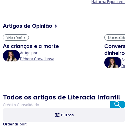
Natacha Figueiredo
Artigos de Opinião
Vida e família
Literacia Infant
As crianças e a morte
Conversa
dinheiro,
Artigo por:
Débora Carvalhosa
Art
Déb
Todos os artigos de Literacia Infantil
Filtros
Ordenar por: