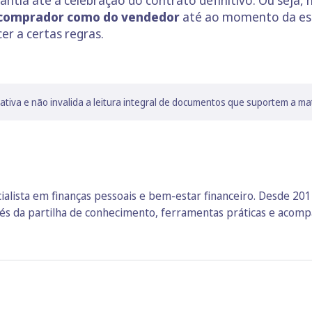
tia até à celebração do contrato definitivo. Ou seja, n
o comprador como do vendedor
até ao momento da esc
er a certas regras.
lativa e não invalida a leitura integral de documentos que suportem a ma
ialista em finanças pessoais e bem‑estar financeiro. Desde 2014
vés da partilha de conhecimento, ferramentas práticas e aco