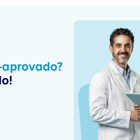
é-aprovado?
o!