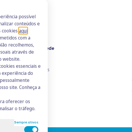
eriência possível
nalizar conteúdos e
s cookies
aqui
.
ometidos com a
 Não recolhemos,
Doutor Finanças Rede
oais através de
o website.
Junte-se à Rede
cookies essenciais e
Consulte todos os ICs
 experiência do
s pessoalmente
osso site. Conheça a
ara oferecer os
nalisar o tráfego.
Sempre ativos
Cookies para estatística