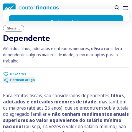
Saltar
possível enquanto utilizador do portal Doutor Finanças e
para
personalizar conteúdos e anúncios.
Saiba mais sobre as
conteúdo
funcionalidades dos cookies
aqui
.
principal
Respeitamos a sua privacidade e estamos comprometidos com
Confirmar seleção
a transparência no uso de cookies no nosso website. Não
Glossário
Rejeitar cookies
recolhemos, processamos ou armazenamos quaisquer dados
Dependente
pessoais através de cookies durante a navegação normal no
nosso website.
Além dos filhos, adotados e enteados menores, o Fisco considera
Os cookies utilizados no nosso website são limitados a cookies
dependentes alguns maiores de idade, como os inaptos para o
essenciais e funcionais que melhoram o desempenho do site e
trabalho.
a experiência do utilizador. Estes cookies não contêm
informações pessoalmente identificáveis e não rastreiam a
0
Gostos
sua atividade fora do nosso site. Conheça a nossa
Política de
Partilhar artigo
Privacidade
O business.safety.google usa cookies da Google para oferecer
Para efeitos fiscais, são considerados dependentes
filhos,
os respetivos serviços, melhorar a qualidade destes e analisar
adotados e enteados menores de idade
, mas também
o tráfego.
Saiba mais.
os maiores (até aos 25 anos), que se encontrem sob a tutela
Cookies estritamente necessários
Sempre ativos
do agregado familiar e
não tenham rendimentos anuais
Cookies para 
Cookies para estatística
superiores ao valor equivalente do salário mínimo
Cookies para
Cookies para marketing e personalização
nacional
(ou seja, 14 vezes o valor do salário mínimo). São