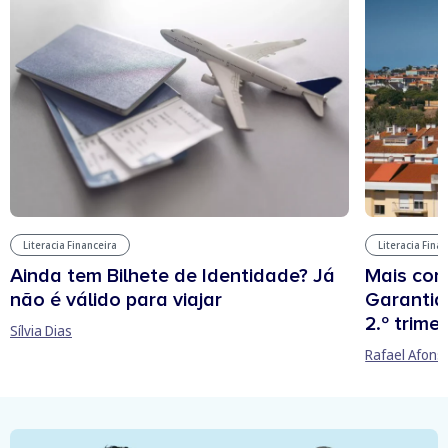
Literacia Financeira
Literacia Fina
Ainda tem Bilhete de Identidade? Já
Mais cont
não é válido para viajar
Garantia
2.º trime
Sílvia Dias
Rafael Afons