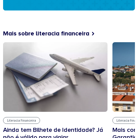
Mais sobre literacia financeira
Literacia Financeira
Literacia Fina
Ainda tem Bilhete de Identidade? Já
Mais cont
não é válido para viajar
Garantia