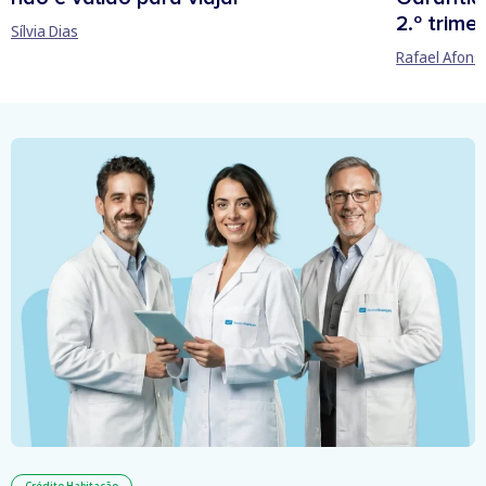
2.º trime
Sílvia Dias
Rafael Afons