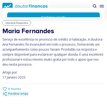
Saltar
possível enquanto utilizador do portal Doutor Finanças e
para
personalizar conteúdos e anúncios.
Saiba mais sobre as
conteúdo
funcionalidades dos cookies
aqui
.
principal
Respeitamos a sua privacidade e estamos comprometidos com
Confirmar seleção
a transparência no uso de cookies no nosso website. Não
Literacia Financeira
Rejeitar cookies
recolhemos, processamos ou armazenamos quaisquer dados
Maria Fernandes
pessoais através de cookies durante a navegação normal no
nosso website.
Serviço de excelência no processo de crédito à habitação. A doutora
Os cookies utilizados no nosso website são limitados a cookies
Ana Fernandes foi incansável em todo o processo, fornecendo um
essenciais e funcionais que melhoram o desempenho do site e
acompanhamento como poucos fariam. Prontidão na resposta e
a experiência do utilizador. Estes cookies não contêm
sempre disponível para esclarecer qualquer dúvida. É uma excelente
informações pessoalmente identificáveis e não rastreiam a
profissional e estou mesmo muito grata por todo o apoio que nos
sua atividade fora do nosso site. Conheça a nossa
Política de
deu neste processo.
Privacidade
Artigo por:
O business.safety.google usa cookies da Google para oferecer
17 Janeiro 2025
os respetivos serviços, melhorar a qualidade destes e analisar
o tráfego.
Saiba mais.
Cookies estritamente necessários
Sempre ativos
0
Gostos
Cookies para 
Cookies para estatística
Partilhar artigo
Cookies para
Cookies para marketing e personalização