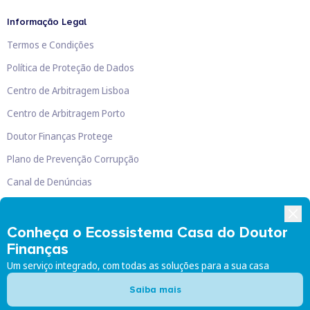
Informação Legal
Termos e Condições
Política de Proteção de Dados
Centro de Arbitragem Lisboa
Centro de Arbitragem Porto
Doutor Finanças Protege
Plano de Prevenção Corrupção
Canal de Denúncias
Livro de Reclamações
Conheça o Ecossistema Casa do Doutor
Finanças
Um serviço integrado, com todas as soluções para a sua casa
Doutor Finanças, Lda
©
2026
Saiba mais