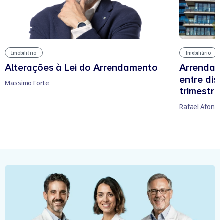
Imobiliário
Imobiliário
Arrendam
Alterações à Lei do Arrendamento
entre di
Massimo Forte
trimestre
Rafael Afons