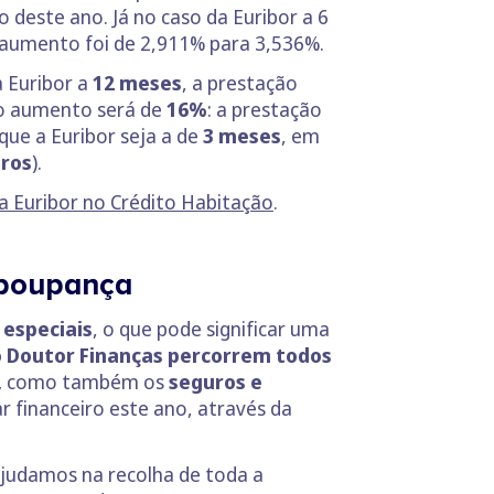
 deste ano. Já no caso da Euribor a 6
o aumento foi de 2,911% para 3,536%.
a Euribor a
12 meses
, a prestação
 o aumento será de
16%
: a prestação
ue a Euribor seja a de
3 meses
, em
uros
).
a Euribor no Crédito Habitação
.
 poupança
especiais
, o que pode significar uma
o Doutor Finanças percorrem todos
,
como também os
seguros e
ar financeiro este ano, através da
Ajudamos na recolha de toda a