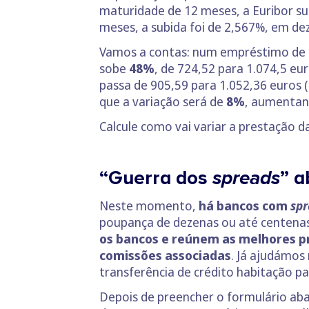
maturidade de 12 meses, a Euribor su
meses, a subida foi de 2,567%, em de
Vamos a contas: num empréstimo de
sobe
48%
, de 724,52 para 1.074,5 eur
passa de 905,59 para 1.052,36 euros (
que a variação será de
8%
, aumentand
Calcule como vai variar a prestação 
“Guerra dos
spreads
” a
Neste momento,
há bancos com
spr
poupança de dezenas ou até centenas
os bancos e reúnem as melhores p
comissões associadas
. Já ajudámos 
transferência de crédito habitação p
Depois de preencher o formulário aba