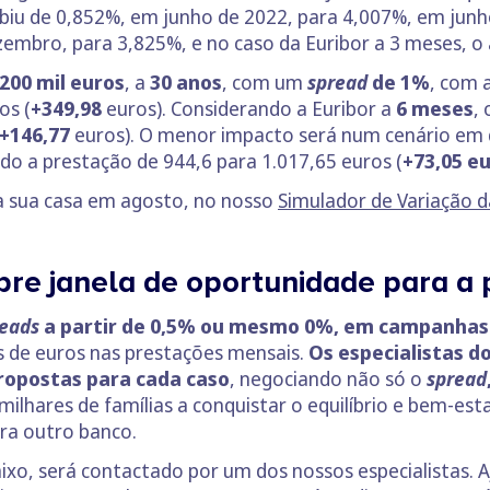
biu de 0,852%, em junho de 2022, para 4,007%, em junho
zembro, para 3,825%, e no caso da Euribor a 3 meses, 
200 mil euros
, a
30 anos
, com um
spread
de 1%
, com 
os (
+349,98
euros). Considerando a Euribor a
6 meses
,
+146,77
euros). O menor impacto será num cenário em q
o a prestação de 944,6 para 1.017,65 euros (
+73,05 e
da sua casa em agosto, no nosso
Simulador de Variação d
bre janela de oportunidade para a
eads
a partir de 0,5% ou mesmo 0%, em campanhas 
 de euros nas prestações mensais.
Os especialistas d
ropostas para cada caso
, negociando não só o
spread
milhares de famílias a conquistar o equilíbrio e bem-est
ara outro banco.
ixo, será contactado por um dos nossos especialistas. 