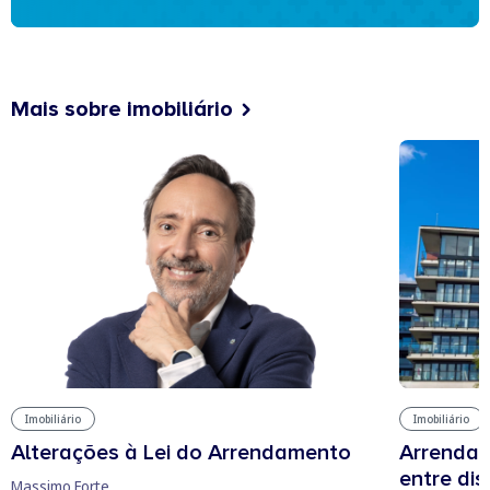
Mais sobre imobiliário
Imobiliário
Imobiliário
Arrendam
Alterações à Lei do Arrendamento
entre di
Massimo Forte