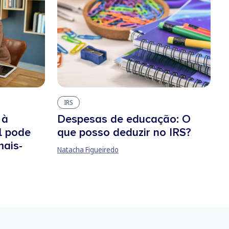
IRS
 à
Despesas de educação: O
l pode
que posso deduzir no IRS?
mais-
Natacha Figueiredo